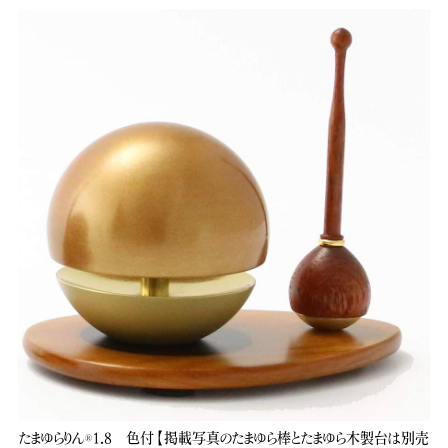
たまゆらりん®1.8 色付【掲載写真のたまゆら棒とたまゆら木製台は別売