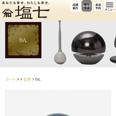
準備中
りん
ホーム
>
>
仏具
>
りん