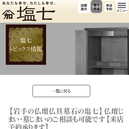
準備中
塩七
トピックス情報
一覧に戻る
【岩手の仏壇仏具墓石の塩七】仏壇じ
まい・墓じまいのご相談も可能です【来店
予約承ります】